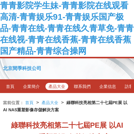
青青影院学生妹-青青影院在线观看
高清-青青娱乐91-青青娱乐国产极
品-青青在线-青青在线久青草免-青青
在线视-青青在线香蕉-青青在线香蕉
国产精品-青青综合操网
北京閏季科技公司
首頁
企業簡介
產品大全
聯系我們
企業信息
訪客
>
>
當前位置：
首頁
產品大全
綠聯科技亮相第二十七屆PE展 以
AI NAS重塑影像存儲解決方案
綠聯科技亮相第二十七屆PE展 以AI