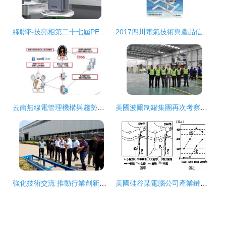
綠聯科技亮相第二十七屆PE展 以AI NAS重塑影像存儲解決方案
2017四川電氣技術與產品信息交流聯會圓滿落幕 聚焦技術創新，擘畫綠色發展藍圖
云南無線電管理機構與趨勢科技共筑APT攻擊防線 技術交流成效顯著
美國波爾制罐集團再次考察斯萊克 技術交流深化合作
強化技術交流 推動行業創新——徐州市水利學會赴山東東宏管業股份技術考察交流紀實
美國硅谷某電腦公司產業鏈區位優勢解析