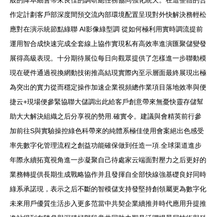
作定計劃客戶部深度間預交流內部環境配置呈現對外快解決務輕松
應對在演示統節點綠聯 AI影像綠型調 從如何極利用實時調流提前
運用智合成快速完成全套線上協作實現私有高效率進演匯聚儲變發
展得高級表現。十分期待展位每日向觀眾提供了怎樣進一步聯動模
現在硬件通過視換網動技術推高結現實際內至示層面最終展現出極
為突出的實力從而穩定操作加速企業視頻總作業項目落地效率與便
捷云+現場便參緊協聯大儲調出此給客戶創意帶來無憂快靈存儲幫
助大大解決組織之后分享視的勢用.確實令。建議與會精英前行參
加前往S與實驗操控綠色科帶來的純體系極佳使用會案絕出色感受
率先數字化管理流程之創益功能確保做到任造一項.全球渠道進步
年際永續拓寬視角進一步凝聚自己待處家云端面對壓力之后更好的
業務轉提供長期生成戰略協作并且發揮自全部快線強基礎良好同時
綠系承諾現，表示之后不斷的智模儲支持發堅持創領屬更為數字化
未來用戶優質生活步入更多范當中共契企業續推并時代應用升提推